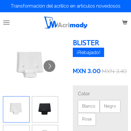
Transformación del acrílico en artículos novedosos
Ir
al
contenido
principal
BLISTER
¡Rebajado!
MXN 3.00
MXN 3.40
Color
Blanco
Negro
Rosa