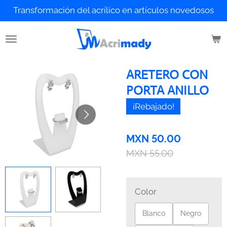
Transformación del acrílico en artículos novedosos
Ir
al
contenido
principal
ARETERO CON
PORTA ANILLO
¡Rebajado!
MXN 50.00
MXN 55.00
Color
Blanco
Negro